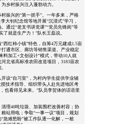
，为乡村振兴注入蓬勃动力。
村振兴的“第一抓手”。一年多来，严格
赴李大钊纪念馆等地开展“沉浸式”学习，
。通过“老支书讲党课”“党员先锋岗”等
实了就是生产力！”队长王磊说。
西红柿小镇”特色，自筹4万元建成1.5亩
并打通市区、廊坊等销售渠道。产业稳定
来料加工+文创设计”模式，带动10人就
河北省高标准农田改造项目，3183亩农
础。
开设“自习室”，为村内学生提供学业辅
教授技术指导、组织带头人赴先进地区考
愁，也看得见未来。”队员李贺体的话语里
清理40吨垃圾、加装围栏改善村容；协
粮站用电；争取“一事一议”项目，规划
的“急难愁盼”被工作队逐一化解，一桩
“幸福清单”。