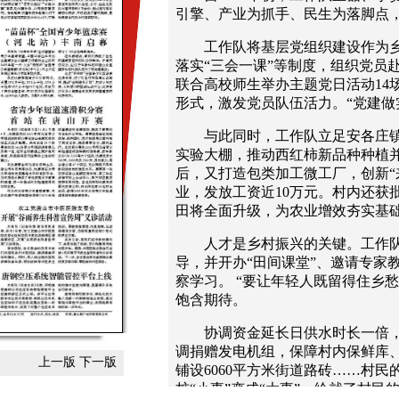
引擎、产业为抓手、民生为落脚点
工作队将基层党组织建设作为乡
落实“三会一课”等制度，组织党员
联合高校师生举办主题党日活动14场
形式，激发党员队伍活力。“党建做
与此同时，工作队立足安各庄镇“
实验大棚，推动西红柿新品种种植
后，又打造包类加工微工厂，创新“
业，发放工资近10万元。村内还获批
田将全面升级，为农业增效夯实基
人才是乡村振兴的关键。工作队
导，并开办“田间课堂”、邀请专家
察学习。 “要让年轻人既留得住乡
饱含期待。
协调资金延长日供水时长一倍，
调捐赠发电机组，保障村内保鲜库、
上一版
下一版
铺设6060平方米街道路砖……村民
桩“小事”变成“大事”，绘就了村民的