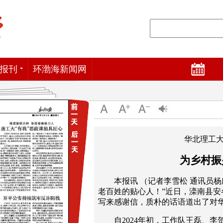
报刊
环渤海新闻网
华北理工
为乡村振
本报讯 （记者李雪松 通讯员
老百姓的贴心人！”近日，滦南县
写来感谢信，质朴的话语道出了对
自2024年初，工作队王磊、