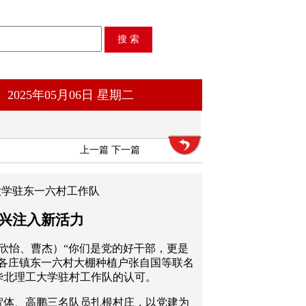
2025年05月06日 星期二
上一篇
下一篇
大学驻东一六村工作队
兴注入新活力
杨欣怡、曹杰）“你们是党的好干部，更是
安各庄镇东一六村大棚种植户张自国等联名
华北理工大学驻村工作队的认可。
李贺体、高鹏三名队员扎根村庄，以党建为